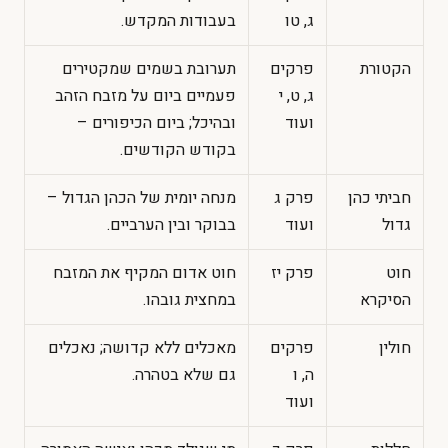
ג, טו
בעבודות המקדש.
הקטורת
פרקים
תערובת בשמים שמקטירים
ג, ט, י
פעמיים ביום על מזבח הזהב
ועוד
ובהיכל; ביום הכיפורים –
בקודש הקודשים.
חביתי כהן
פרק ג
מנחה יומית של הכהן הגדול –
גדול
ועוד
בבוקר ובין הערביים.
חוט
פרק יז
חוט אדום המקיף את המזבח
הסיקרא
במחצית גובהו.
חולין
פרקים
מאכלים ללא קדושה; נאכלים
ה, ו
גם שלא בטהרה.
ועוד