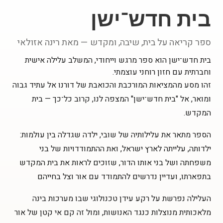
בית חדש־ישן
ספר קריאה על בית, שיבה, ומקדש — מאת רינה אזולאי
בית חדש־ישן הוא ספר מרגש וייחודי, המשלב עלילה אישית
וחברתית עם חזון רוחני עוצמתי.
זהו מסע מהמציאות המורכבת והכואבת של דורנו אל עתיד גבוה
ומואר, אל "בית חדש־ישן" המצפה לנו, קרוב כל־כך — בית
המקדש.
הספר מתאר את עלילותיה של שובי, ילדה שגדלה בין עולמות:
ילדותה, עלייתה לארץ ישראל, ואת ההתמודדויות של בני
משפחתה ושל בני אותו הדור, שזוכים לראות את בית המקדש
בתפארתו, ועדיין נדרשים להתמודד עם אור וצל בחייהם
העלילה נפרשת על רקע עידן טכנולוגי שבו מערכות בינה
מלאכותית מנוצלות כנגד האנושות, ומול זה קם אי קטן של אור