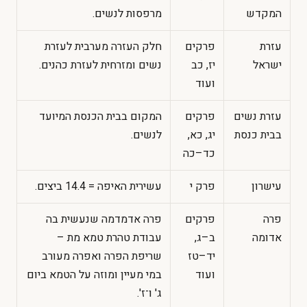
המקדש
מרפסות לנשים.
עזרת
פרקים
חלק העזרה מערבית לעזרת
ישראל
יז, כב
נשים ומזרחית לעזרת כהנים.
ועוד
עזרת נשים
פרקים
המקום בבית הכנסת המיועד
בבית כנסת
יג, כא,
לנשים.
כד–כה
עישרון
פרק י
עשירית האיפה = 14.4 ביצים.
פרה
פרקים
פרה אדמדמה שנעשית בה
אדומה
ב–ג,
עבודת טהרת טמא מת –
יד–טז
שריפת הפרה ואפרה מעורב
ועוד
במי מעיין ומוזה על הטמא ביום
ג' ו־ז'.