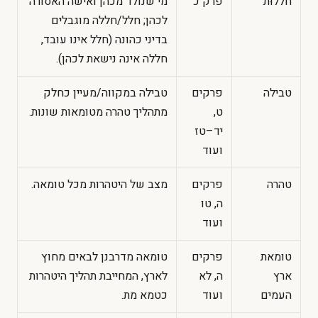
חללוּת
פרק כ
מי שנולד מכהן ואישה האסורה
לכהן; חלל/חללה מוגבלים
בדיני כהונה (חלל אינו עובד,
חללה אינה נישאת לכהן).
טבילה
פרקים
טבילה במקווה/מעיין כחלק
ט,
מתהליך טהרה מטומאות שונות.
יד–טז
ועוד
טהרה
פרקים
מצב של היטהרות מכל טומאה.
ה, טו
ועוד
טומאת
פרקים
טומאה מדרבנן לבאים מחוץ
ארץ
ה, לא
לארץ, המחייבת תהליך היטהרות
העמים
ועוד
כטמא מת.