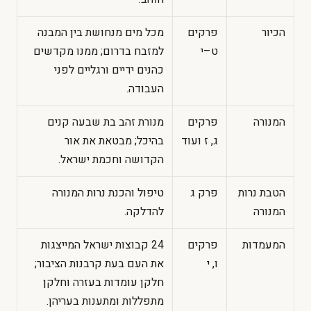
הכיור
פרקים
מכל מים מנחושת בין המבנה
ט–י
למזבח בדרום; ממנו מקדשים
כהנים ידיים ורגליים לפני
העבודה.
המנורה
פרקים
מנורת זהב בת שבעה קנים
ג, ז ועוד
בהיכל; מבטאת את אור
הקדושה וחכמת ישראל.
הטבת נרות
פרק ג
טיפול והכנת נרות המנורה
המנורה
להדלקה.
המעמדות
פרקים
24 קבוצות ישראל המייצגות
ו, י
את העם בעת קרבנות הציבור;
חלקן עומדות בעזרה וחלקן
מתפללות ומתענות בעריהן.