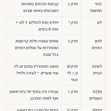
כהני
פרק ג
קבוצת הכהנים בתורנות
המשמר
השבועית באותו שבוע.
לוג
פרק י
יחידת נפח לנוזלים: 1 לוג =
נפח 6 ביצים.
לחם
פרק ג
שתים־עשרה חלות קדושות
הפנים
המסודרות על שולחן הפנים
בכל שבת.
לשכת
פרקים
מושב הסנהדרין במקדש; לה
הגזית
ט, י, לד
שני שערים – לעזרה ולחיל.
ועוד
מְלֶכֶת
פרק ו
עבודה זרה בסוף ימי בית ראשון
השמיים
ואף לאחר החורבן.
מגילת
פרק יג
קינות על חורבן בית ראשון