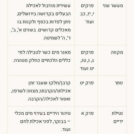
מעשר שני
פרקים
עשירית מהיבול לאכילת
י, יז, כב
הבעלים בקדושה בירושלים;
ועוד
ניתן לפדות בכסף ולקנות בו
מאכלים קדושים. בשנים א', ב',
ד', ה' לשמיטה.
מקווה
פרקים
מאגר מים כשר לטבילה לפי
ג, ו, טו,
כללים הלכתיים כחלק מטהרה.
יט ועוד
נותר
פרק יט
קרבן/חלקו שעבר זמן
אכילתו/הקרבתו; מצווה לשרפו,
ואסור לאכילה/הקרבה.
נטילת
פרק א
טיהור הידיים בעירוי מים מכלי
ידיים
– בבוקר, לפני אכילת לחם
ועוד.