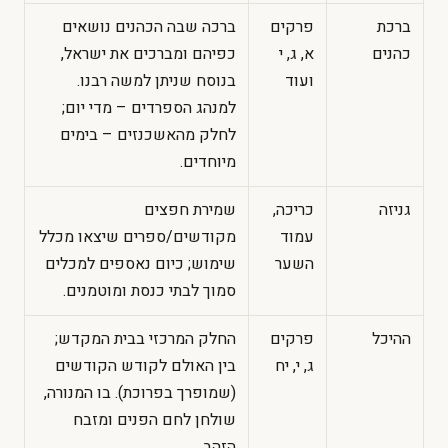
ברכת
פרקים
ברכה שבה הכהנים נושאים
כהנים
א, ג, י
כפיהם ומברכים את ישראל,
ועוד
בנוסח שניתן למשה רבנו.
למנהג הספרדים – מדי יום;
לחלק מהאשכנזים – בימים
מיוחדים.
גניזה
כריכה,
שמירת חפצים
עמוד
מקודשים/ספרים שיצאו מכלל
השער
שימוש; כיום נאספים למכלים
סמוך לבתי כנסת ומוטמנים.
ההיכל
פרקים
החלק המרכזי בבית המקדש;
ג, י, יח
בין האולם לקודש הקודשים
(שמופרך בפרוכת). בו המנורה,
שולחן לחם הפנים ומזבח
הזהב.