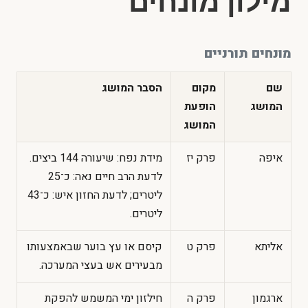
מילון מונחים
מונחים תורניים
שם
מקום
הסבר המושג
המושג
הופעת
המושג
איפה
פרק יז
מידת נפח: שיעורה 144 ביצים.
לדעת הרב חיים נאה: כ־25
ליטרים; לדעת החזון איש: כ־43
ליטרים.
אליתא
פרק ט
קיסם או עץ בוער שבאמצעותו
מבעירים אש בעצי המערכה.
ארגמון
פרק ה
חילזון ימי המשמש להפקת