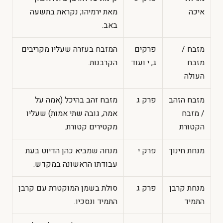
איכה
מאת ירמיהו; נקראת בתשעה
באב.
מזבח /
פרקים
המזבח בעזרה שעליו מקריבים
מזבח
ג, י ועוד
הקרבנות.
העולה
מזבח הזהב
פרק ג
מזבח זהב בהיכל (אמה על
/ מזבח
אמה, גובה שתי אמות) שעליו
הקטורת
מקטירים קטורת.
מנחת חינוך
פרק י
מנחה שמביא כהן הדיוט בעת
עבודתו הראשונה במקדש.
מנחת קרבן
פרק ג
סולת בשמן המוקטרת עם קרבן
התמיד
התמיד ונסכיו.