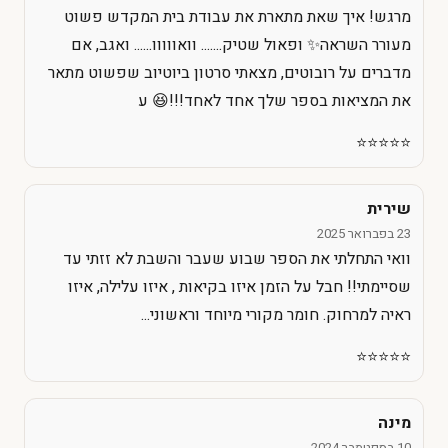
מרגש! איך שאת מתארת את עבודת בית המקדש פשוט
מעורר השראה✨ ופאול שטיק....... וואווווו...... ואגב, אם
מדברים על רובוטים, מצאתי סרטון ביוטיוב שפשוט מתאר
את המציאות בספר שלך אחד לאחד!!!😆 ע
⭐️⭐️⭐️⭐️⭐️
שירית
23 בפברואר 2025
וואי התחלתי את הספר שבוע שעבר והשבת לא זזתי עד
שסיימתי!! חבל על הזמן איזו בקיאות , איזו עלילה, איזו
ראיה למרחוק. חומר מקורי מיוחד וראשוני...
⭐️⭐️⭐️⭐️⭐️
מינה
10 בספטמבר 2024