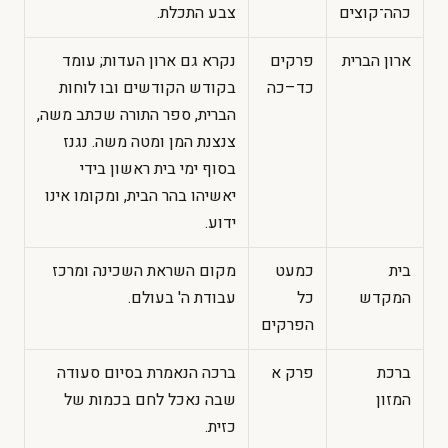
כהה־קוצים
צבע התכלת.
ארון הברית
פרקים
נקרא גם ארון העדות; עומד
כד–כה
בקודש הקודשים ובו לוחות
הברית, ספר התורה שכתב משה,
צנצנת המן ומטה משה. נגנז
בסוף ימי בית ראשון בידי
יאשיהו בהר הבית, ומקומו אינו
ידוע.
בית
כמעט
מקום השראת השכינה ומרכז
המקדש
כל
עבודת ה' בעולם.
הפרקים
ברכת
פרק א
ברכה הנאמרת בסיום סעודה
המזון
שבה נאכל לחם בכמות של
כזית.