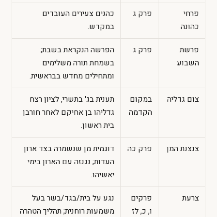
פרחי
פרק ג
כהנים צעירים העובדים
כהונה
במקדש.
פרשת
פרק ג
הפרשה הנקראת בשבת;
השבוע
בשמחת תורה משלימים
ומתחילים מחדש בבראשית.
צום גדליה
במקום
תענית בג' בתשרי, לציון רצח
הקדמה
גדליהו בן אחיקם לאחר חורבן
בית ראשון.
צנצנת המן
פרק כה
דוגמית מן שנשמרה בצד ארון
העדות; נגנזה עם הארון בימי
יאשיהו.
צרעת
פרקים
נגע על בית/בגד/בשר בעל
ו, כ, לז
משמעות רוחנית; תהליך הטהרה