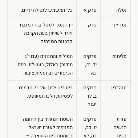
נטלה
פרק א
כלי המשמש לנטילת ידיים.
נסך יין
פרק י
יין הננסך לספל בגג המזבח
ויורד לשיתין בעת הקרבת
קרבנות מסוימים.
סליחות
פרקים
תפילות ותחנונים (עם י"ג
יד, יח,
מידות) באלול, בעשי"ת, ביום
כא
הכיפורים ובתעניות ציבור.
סנהדרין
פרקים
בית דין עליון של 71 חכמים
ב, לד
לפסיקת הלכה ומשפט.
ועוד
עזרת
פרקים
השטח המזרחי בין החומה
הנשים
יז, כב,
הפנימית לעזרת ישראל;
בבית
כה, לא
בשמחת בית השואבה –