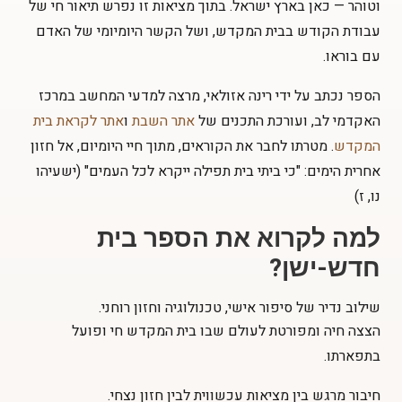
וטוהר — כאן בארץ ישראל. בתוך מציאות זו נפרש תיאור חי של
עבודת הקודש בבית המקדש, ושל הקשר היומיומי של האדם
עם בוראו.
הספר נכתב על ידי רינה אזולאי, מרצה למדעי המחשב במרכז
האקדמי לב, ועורכת התכנים של
אתר השבת
ו
אתר לקראת בית
המקדש
. מטרתו לחבר את הקוראים, מתוך חיי היומיום, אל חזון
אחרית הימים: "כי ביתי בית תפילה ייקרא לכל העמים" (ישעיהו
נו, ז)
למה לקרוא את הספר בית
חדש-ישן?
שילוב נדיר של סיפור אישי, טכנולוגיה וחזון רוחני.
הצצה חיה ומפורטת לעולם שבו בית המקדש חי ופועל
בתפארתו.
חיבור מרגש בין מציאות עכשווית לבין חזון נצחי.