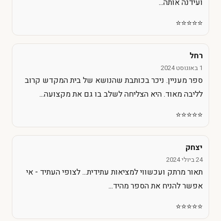
ועידנה אותה...
⭐️⭐️⭐️⭐️⭐️
רחל
1 באוגוסט 2024
ספר מעניין. ניכר בכותבת שהנושא של בית המקדש קרוב
לליבה מאוד. היא הצליחה לשלב בו גם את מקצועה...
⭐️⭐️⭐️⭐️⭐️
יצחק
24 ביולי 2024
תאור מרתק ועכשווי למציאות עתידית... לצופי העתיד - אי
אפשר להניח את הספר מהיד...
⭐️⭐️⭐️⭐️⭐️