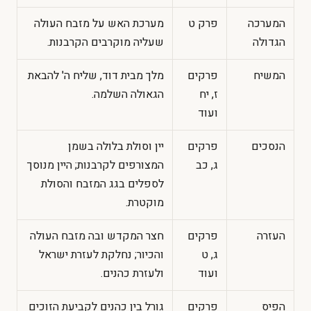
המערכה
פרק ט
מערכת האש על מזבח העולה
הגדולה
שעליה מוקרבים הקרבנות.
המשיח
פרקים
מלך מבית דוד, שליח ה' להבאת
ז, יח
הגאולה השלמה.
ועוד
הנסכים
פרקים
יין וסולת בלולה בשמן
ג, כב
המצורפים לקרבנות; היין מנוסך
לספלים בגג המזבח והסולת
מוקטרת.
העזרה
פרקים
חצר המקדש ובה מזבח העולה
ג, ט
והכיור; נחלקת לעזרת ישראל
ועוד
ולעזרת כהנים.
הפיס
פרקים
גורל בין כהנים לקביעת הזוכים