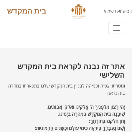
בית המקדש
בסיעתא דשמיא
אתר זה נבנה לקראת בית המקדש
השלישי
ומטרתו: צפיה וכמיהה לבניין בית המקדש שלנו בתפארתו במהרה
בימינו אמן
יְהִי רָצון מִלְּפָנֶיךָ ה' אֱלקינוּ וֵאלקי אֲבותֵינוּ.
שֶׁיִּבָּנֶה בֵּית הַמִּקְדָּשׁ בִּמְהֵרָה בְיָמֵינוּ.
וְתֵן חֶלְקֵנוּ בְּתורָתֶךָ:
וְשָׁם נַעֲבָדְךָ בְּיִרְאָה כִּימֵי עולָם וּכְשָׁנִים קַדְמונִיות: