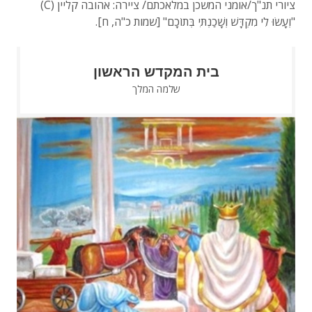
ציורי תנ"ך/אומני המשכן במלאכתם/ ציירה: אהובה קליין (C)
"וְעָשׂוּ לִי מִקְדָּשׁ וְשָׁכַנְתִּי בְּתוֹכָם" [שמות כ"ה, ח].
בית המקדש הראשון
שלמה המלך