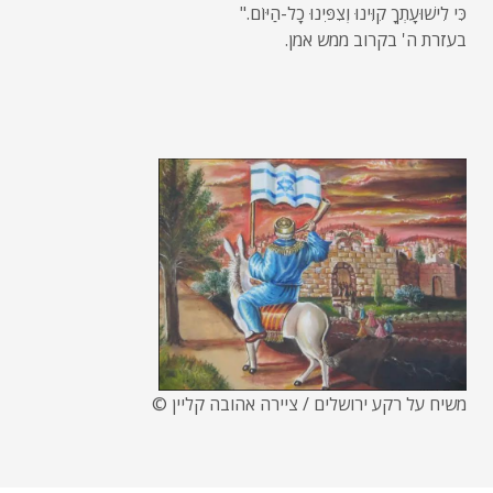
כִּי לִישׁוּעָתְךָ קִוִּינוּ וְצִפִּינוּ כָל-הַיּוֹם."
בעזרת ה' בקרוב ממש אמן.
משיח על רקע ירושלים / ציירה אהובה קליין ©