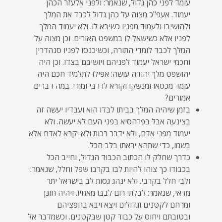
עומד לפני כהן גדול, שנאמר: ולפני אלעזר הכהן
יעמוד. אעפ"כ מצוה על כהן גדול לכבד את המלך
ולהושיבו ולעמוד מפניו כשיבא לו. ולא יעמוד המלך
לפניו אלא כשישאל לו במשפט האורים. וכן מצוה על
המלך לכבד לומדי התורה, וכשיכנסו לפניו סנהדרין
וחכמי ישראל יעמוד לפניהם ויושיבם בצדו. וכן היה
יהושפט מלך יהודה עושה: אפילו לתלמיד חכם היה
עומד מכסאו ומנשקו וקורא לו רבי ומורי. במה דברים
אמורים?
בזמן שיהיה המלך בביתו לבדו הוא ועבדיו יעשה זה
בצינעה אבל בפרהסיא בפני העם לא יעשה. ולא
יעמוד מפני אדם, ולא ידבר רכות ולא יקרא לאדם אלא
בשמו, כדי שתהא יראתו בלב הכל.
כדרך שחלק לו הכתוב הכבוד הגדול, וחייב הכל
בכבודו כך צוהו להיות לבו בקרבו שפל וחלל, שנאמר:
ולבי חלל בקרבי. ולא ינהג גסות לב בישראל יתר
מדאי, שנאמר: לבלתי רום לבבו מאחיו. ויהיה חונן
ומרחם לקטנים וגדולים ויצא ויבא בחפציהם
ובטובתם ויחוס על כבוד קטן שבקטנים. וכשמדבר אל