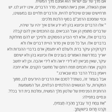
אם מלך של עם ישראל הוא אמנם מלך המשיח.
אופן הגאולה, אופן ביאת המשיח, סדר הדברים, אינו ידוע לנו. יש
תרחישים שונים שיכולים להיות, והדברים תלויים גם במעשינו,
וכפי שמסכם הרמב"ם בסוף הלכות מלכים:
" אלו הדברים וכיוצא בהן לא ידע אדם איך יהיו עד שיהיו,
שדברים סתומין הן אצל הנביאים. גם החכמים אין להם קבלה
בדברים אלו, אלא לפי הכרע הפסוקים. ולפיכך יש להם מחלוקת
בדברים אלו. ועל כל פנים אין סדור הויית דברים אלו ולא
דקדוקיהן עיקר בדת. ולעולם לא יתעסק אדם בדברי ההגדות ולא
יאריך במדרשות האמורים בענינים אלו וכיוצא בהן ולא ישימם
עיקר, שאין מביאין לא לידי יראה ולא לידי אהבה. וכן לא יחשב
הקצין. אמרו חכמים תפח רוחם של מחשבי הקצים. אלא יחכה
ויאמין בכלל הדבר כמו שבארנו."
אבל בעמוד זה, נשתדל לסכם את הדברים היודעים לנו, מתוך
המקורות, על הנושאים ההלכתיים הנלווים, ועל המשמעות
הרוחנית הפנימית של שלטון מלך המשיח, ומלכות בית דוד בכלל.
ונסיים בתפילה:
"אֶת צֶמַח דָּוִד עַבְדְּךָ מְהֵרָה תַצְמִיחַ,
וְקַרְנוֹ תָרוּם בִּישׁוּעָתֶךָ.