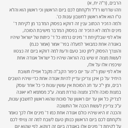
הרבים, (ר"ה יח, א)
וזהו שדרשו רז"ל ולקחתם לכם ביום הראשון וכי ראשון הוא והלא
ט"ו הוא אלא ראשון לחשבון עונות כו'.
ולמה הזכיר הכתוב ענין זה דווקא בפסוק המדבר מן לקיחת ד'
מינים ולמה לא הזכיר זה בפסוק המדבר מישיבת הסוכה,
אלא לפי שבלקיחת ד' מינים נרמזו כל ד' כיתות של ישראל שיהיו
באגודה אחת כמבואר למעלה בפר' אמור (אמור כג.מ)
והוצרך הפסוק ליתן טוב טעם ודעת למה דווקא ביום זה נצטוו
לעשות מצוה זו שיש בה הוראה שיהיו כל ישראל אגודה אחת
שיכפרו אלו על אלו,
אלא לפי שמן ר"ה עד יום כיפור הקב"ה מקבל אפילו תשובת
היחיד על כן אינן צריכן עדיין להיות אגודה אחת כדי שיהיו השבים
רבים, ומן י"כ עד חג הסוכות אין עושין עונות כי כל אחד עוסק
במצות סוכה ולולב ומצוה גוררת מצוה. ע"כ מסתמא לא יאונה
לצדיק כל און עד יום ראשון של סוכות שהוא ראשון לחשבון עונות,
ע"כ צריכין לעשות הכנה אל התשובה
והכנה זו היא שיהיו כולם אגודה אחת כמו ד' מינים אלו לכך נאמר
ולקחתם לכם ביום הראשון כנותן טעם לשבח למה זה צויתי לכם
על לקיחת ד' מינים אלו באגודה ביום זה דווקא, לפי שהוא יום