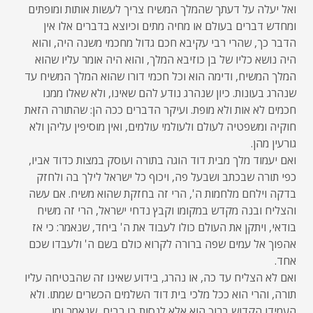
ואל יעלה על דעתך שהמלך המשיח צריך לעשות אותות ומופתים
ומחדש דברים בעולם או מחיה מתים וכיוצא בדברים אלו אין
הדבר כך, שהרי רבי עקיבא חכם גדול מחכמי משנה היה, והוא
היה נושא כליו של בן כוזיבא המלך, והוא היה אומר עליו שהוא
המלך המשיח, ודימה הוא וכל חכמי דורו שהוא המלך המשיח עד
שנהרג בעונות. כיון שנהרג נודע להם שאינו, ולא שאלו ממנו
חכמים לא אות ולא מופת. ועיקר הדברים ככה הן: שהתורה הזאת
חוקיה ומשפטיה לעולם ולעולמי עולמים, ואין מוסיפין עליהן ולא
גורעין מהן.
ואם יעמוד מלך מבית דוד הוגה בתורה ועוסק במצות כדוד אביו,
כפי תורה שבכתב ושבעל פה, ויכוף כל ישראל לילך בה ולחזק
בדקה וילחם מלחמות ה', הרי זה בחזקת שהוא משיח. אם עשה
והצליח ובנה מקדש במקומו וקבץ נדחי ישראל, הרי זה משיח
בודאי, ויתקן את העולם כולו לעבוד את ה' ביחד, שנאמר: כי אז
אהפוך אל עמים שפה ברורה לקרוא כולם בשם ה' ולעבדו שכם
אחד.
ואם לא הצליח עד כה, או נהרג, בידוע שאינו זה שהבטיחה עליו
תורה, והרי הוא ככל מלכי בית דוד השלמים הכשרים שמתו. ולא
העמידו הקדוש ברוך הוא אלא לנסות בו רבים, שנאמר ומן