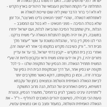
ישראל לפני שלושים שנה... האם זז משהו בכוון הגאולה או
התחלתה ע"י הקמת השלטון העצמאי של היהודים בארץ הקדש -
לא ולא ! כי ברור הדבר שאין לזה שום שייכות לגאולה או
לאתחלתא דגאולה , שהרי "מפני חטאינו גלינו מארצנו", וכל זמן
שלא בטלה הסיבה – מפני חטאינו – לא בטל גם המסובב –
הגלות , ורק שתתבטל הסיבה שהביאה לגלות, ועם ישראל יחזרו
בתשובה, רק אז יהיה מקום להתגלות הגאולה ע"י משיח צדקנו .
הרי לנו פסק דין ברור , שהגלות נמשכת עד אשר "יעמוד מלך
מבית דוד..." ורק כשיבנה מקדש במקומו (כי אחר לא יעשה זה),
ואחרי בנין בית המקדש – יקבץ נדחי ישראל, (כי עד אז עדיין
פזורים יהיו ), רק אז ידעו שזהו משיח ודאי ובקבוץ גלויות זה שע"י
המשיח תתחיל הגאולה. וזה הנסיון של התקופה שלנו – כי לכל
תקופה יש נסיון אחר, ועל דרך שבתקופת הבית היה נסיון של
עבודה זרה... וכמו כן בתקופתנו, דוקא כאשר מתקרבים יותר
לביאת הגאולה האמיתית והשלמה ונמצאים בזמן של עקבתא
דמשיחא, בימים האחרונים של הגלות, הנה מרוב התשוקה
ל"ותחזינה עינינו בשובך לציון ברחמים", מתעורר הנסיון, ונוצרת
טעות הכי מבהילה, כשישנם יהודים המוכנים להחליף – ר"ל – את
הגאולה האמיתית והשלמה, במעמד ומצב בו אנו נמצאים עכשיו,