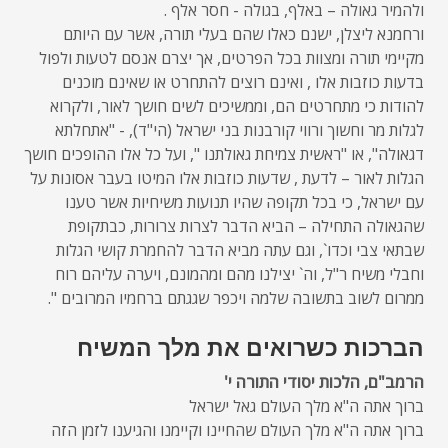
ולהמיר גאולה – באלף, בגולה - חסר אלף .
ורחמנא ליצלן, ישנם כאלו שהם בעלי תורה, אשר עם היותם
מקיימי תורה ומצוות בכל הפרטים, אך יצרם אנסם לטעות ולפול
בדעות כוזבות אלו , ואינם רוצים להתחרט או שאינם מוכנים
להודות כי מתחרטים הם, וממשיכים לשים חושך לאור, ולקרוא
לגלות מר וחשוך ורווי קורבנות בני ישראל (הי"ד), - "אתחלתא
דגאולה", או "ראשית צמיחת גאולתנו ", ועל כל אלו ההופכים חושך
הגלות לאור – לדעת , שדעות כוזבות אלו המיטו בעבר אסונות על
עם ישראל, כי בכל תקופה שהיו תנועות משיחיות אשר טענו
שהגאולה התחילה – הביא הדבר לצרות צרורות, כבתקופת
שבתאי צבי וכדו`, וגם עתה מביא הדבר להחמרת קושי הגלות
וחבלי משיח ר"ל, וה` יצילנו מהם ומהמונם, ויערה עליהם רוח
ממרום לשוב בתשובה שלמה ויכפר שגגתם ברחמיו המרובים ".
הברכות כשרואים את מלך המשיח
הרמב"ם, הלכות יסודי התורה י'
ברוך אתה ה"א מלך העולם גאל ישראל
ברוך אתה ה"א מלך העולם שהחיינו וקיימנו והגיענו לזמן הזה