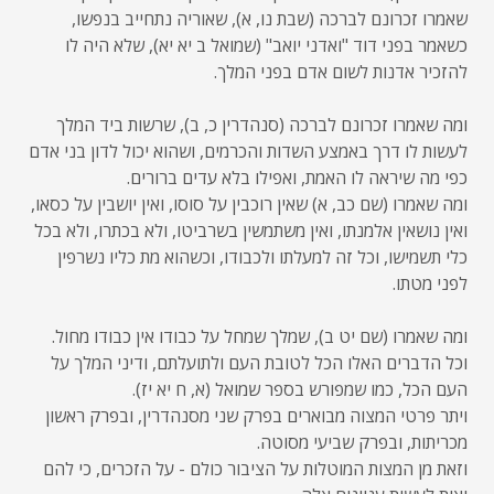
שאמרו זכרונם לברכה (שבת נו, א), שאוריה נתחייב בנפשו,
כשאמר בפני דוד "ואדני יואב" (שמואל ב יא יא), שלא היה לו
להזכיר אדנות לשום אדם בפני המלך.
ומה שאמרו זכרונם לברכה (סנהדרין כ, ב), שרשות ביד המלך
לעשות לו דרך באמצע השדות והכרמים, ושהוא יכול לדון בני אדם
כפי מה שיראה לו האמת, ואפילו בלא עדים ברורים.
ומה שאמרו (שם כב, א) שאין רוכבין על סוסו, ואין יושבין על כסאו,
ואין נושאין אלמנתו, ואין משתמשין בשרביטו, ולא בכתרו, ולא בכל
כלי תשמישו, וכל זה למעלתו ולכבודו, וכשהוא מת כליו נשרפין
לפני מטתו.
ומה שאמרו (שם יט ב), שמלך שמחל על כבודו אין כבודו מחול.
וכל הדברים האלו הכל לטובת העם ולתועלתם, ודיני המלך על
העם הכל, כמו שמפורש בספר שמואל (א, ח יא יז).
ויתר פרטי המצוה מבוארים בפרק שני מסנהדרין, ובפרק ראשון
מכריתות, ובפרק שביעי מסוטה.
וזאת מן המצות המוטלות על הציבור כולם - על הזכרים, כי להם