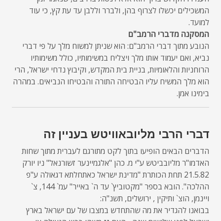
המשכילים יכשלו לצרוף בהן, ולברר וללבן עד עת קץ, כי עוד
למועד.
המסקנה מדברי הרמב"ם
הנובע מתוך דברי הרמב"ם: הוא שניתן למשוח מלך על פי דברי
נביא, ואם יעמוד אותו מלך ויצליח במשימותיו, כולל משימותיו
הרוחניות והלאומיות, בניית בית המקדש, וקיבוץ נדחי ישראל, הרי
הוא מלך המשיח עליו הבטיחה התורה והבטיחו הנביאים. במהרה
בימינו אמן.
דברי הרבי מליובאוויטש בעניין זה
הדברים הבאים הופיעו בתוך לקט מתורגם לעברית מתוך שחות
האדמו"ר מליובביטש ע"י מ. כהן "אלגמיינער זשורנאל" ניו יורק
21.5.82 תחת הכותרת "מדינת ישראל כאתחלתא דגאולה ע"פ
ההלכה". הובא בספר "מקטוביץ` עד ה` באייר" עמ` 144, צ`
ויינמן, הוצ` ותיקין , ירושלים, תשנ"ה:
בבואנו להגדיר את מה שהתחדש במצבו של עם ישראל בארץ