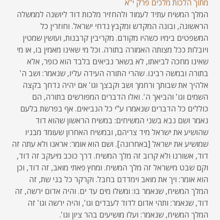
מתוך הלכות מלכים פרק י"א
המלך המשיח עתיד לעמוד ולהחזיר מלכות דוד ליושנה לממשלה
הראשונה, ובונה המקדש ומקבץ נדחי ישראל. וחוזרין כל
המשפטים בימיו כשהיו מקודם. מקריבין קרבנות, ועושין שמטין
ויובלות ככל מצותה האמורה בתורה. וכל מי שאינו מאמין בו, או מי
שאינו מחכה לביאתו, לא בשאר נביאים בלבד הוא כופר, אלא
בתורה ובמשה רבינו. שהרי התורה העידה עליו, שנאמר: ושב ה'
אלהיך את שבותך ורחמך ושב וקבצך וגו' אם יהיה נדחך בקצה
השמים וגו' והביאך ה'. ואלו הדברים המפורשים בתורה, הם
כוללים כל הדברים שנאמרו ע"י כל הנביאים. אף בפרשת בלעם
נאמר ושם נבא בשני המשיחים: במשיח הראשון שהוא דוד
שהושיע את ישראל מיד צריהם, ובמשיח האחרון שעומד מבניו
שמושיע את ישראל [באחרונה]. ושם הוא אומר: אראנו ולא עתה זה
דוד, אשורנו ולא קרוב זה מלך המשיח. דרך כוכב מיעקב זה דוד,
וקם שבט מישראל זה מלך המשיח. ומחץ פאתי מואב, זה דוד, וכן
הוא אומר: ויך את מואב וימדדם בחבל. וקרקר כל בני שת, זה
המלך המשיח, שנאמר בו: ומשלו מים עד ים. והיה אדום ירשה, זה
דוד, שנאמר: ותהי אדום לדוד לעבדים וגו', והיה ירשה וגו' זה
המלך המשיח, שנאמר: ועלו מושיעים בהר ציון וגו'.