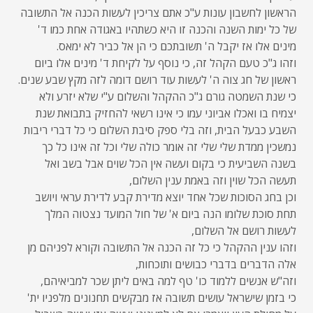
הראשון לחשבון עונות ע"כ אתם צריכין לעשות הכנה אל התשובה
של כל ימות השנה והכנה זו היא כשתהיו באגודה אחת כמו ד'
מינים אלו אז יקבל ה' תשובתכם כי הן אל כביר לא ימאס.
וזהו ג"כ טעם הקהל זה, כי נוסף על לקיחת ד' מינים אלו ביום
ראשון של חג צוה ה' לעשות עוד רושם דומה לזה מקץ שבע שנים.
כי שנת השמטה גורם ג"כ ההקהל והשלום ע"י שלא יזרע ולא
יצמיח בו ואכלו אביוני עמו כי אינו רשאי להחזיק בתבואת שנת
השבע כבעל הבית, וזה בלי ספק סיבת השלום כי כל דברי ריבות
נמשכין ממדת שלי שלי זה אומר כולה שלי וכל זה אינו כל כך
בשנה השביעית כי בקום ועשה אין הכל שוים אבל בשב ואל
תעשה הכל שוין וזה באמת ענין השלום,
וכן בחג הסוכות שכל אחד יוצא מדירת קבע לדירת עראי ויושב
תחת סוכת שלומו הנה ביום א' של חול המועד נצטוה המלך
לעשות רושם אל השלום,
וזהו ענין ההקהל כי כל זה הכנה אל התשובה וקורא לפניהם מן
אלה הדברים בדברי כבושים ותוכחות,
וזה"ש אנשים ללמוד כו' טף למה באים ליתן שכר למביאיהם,
כי בזמן שישראל עושים תשובה אז מבקשים תחנונים מלפניו ית'