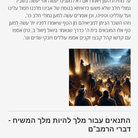
על מחילת העון ויאמרו אם לא למענינו יעשה אזי יעשה בשביל
גמולי חלב שלא פשעו כדאיתא בנוסח של אבינו מלכנו חמול עלינו
ועל עוללינו וטפינו, וכן אומרים עשה למען גמולי חלב כו',
וזהו השכר הניתן למביאיהם מן הטף שיאמרו לפניו ית' עשה למען
טף אלו המובאים בית ה' כדרך שנאמר ביואל (יואל ב, טז) אספו
עם קדשו קהל קבצו זקנים אספו עוללים ויונקי שדים וגו'.
התנאים עבור מלך להיות מלך המשיח -
דברי הרמב"ם