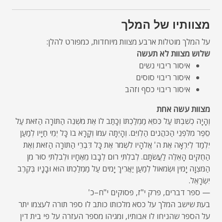
מצוותיו של המלך
על המלך מוטלות ארבע מצוות מיוחדות, כמפורט להלן:
שלוש מצוות לא תעשה
איסור ריבוי נשים
איסור ריבוי סוסים
איסור ריבוי כסף וזהב
מצוות עשה אחת
וְהָיָה כְשִׁבְתּוֹ עַל כִּסֵּא מַמְלַכְתּוֹ וְכָתַב לוֹ אֶת מִשְׁנֵה הַתּוֹרָה הַזֹּאת עַל
סֵפֶר מִלִּפְנֵי הַכֹּהֲנִים הַלְוִיִּם. וְהָיְתָה עִמּוֹ וְקָרָא בוֹ כָּל יְמֵי חַיָּיו לְמַעַן
יִלְמַד לְיִרְאָה אֶת ה' אֱלֹהָיו לִשְׁמֹר אֶת כָּל דִּבְרֵי הַתּוֹרָה הַזֹּאת וְאֶת
הַחֻקִּים הָאֵלֶּה לַעֲשֹׂתָם. לְבִלְתִּי רוּם לְבָבוֹ מֵאֶחָיו וּלְבִלְתִּי סוּר מִן
הַמִּצְוָה יָמִין וּשְׂמֹאול לְמַעַן יַאֲרִיךְ יָמִים עַל מַמְלַכְתּוֹ הוּא וּבָנָיו בְּקֶרֶב
יִשְׂרָאֵל.
— ספר דברים, פרק י"ז, פסוקים י"ח–כ'
בעת שישב המלך על כסא מלכותו כותב לו ספר תורה לעצמו יתר
על הספר שהניחו לו אבותיו, ומגיהו מספר העזרה על פי בית דין