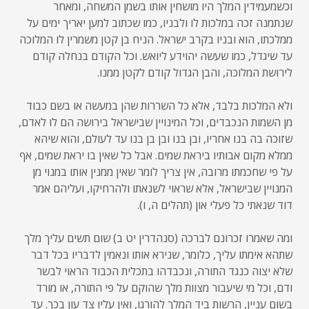
וכשמעמידין המלך היו מושחין אותו בשמן המשחה, ומאחר
שנתמנה זכה במלכות לו ולבניו, כמו שכתוב למען יאריך ימים על
ממלכתו, הוא ובניו בקרב ישראל. הניח בן קטן משמרין לו המלוכה
עד שיגדל, כמו שעשה יהוידע ליואש. וכל הקודם בנחלה קודם
לירושת המלוכה, והבן הגדול קודם לקטן ממנו.
ולא המלכות בלבד, אלא כל השררות שהן במעשה או בשם כבוד
מן השמות הנכבדים, וכל המינויין שבישראל בירושה הם לו לאדם,
שזוכה בה בנו אחריו, ובן בנו ובן בן בנו עד לעולם, והוא שיהא
ממלא מקום אבותיו ביראת שמים. אבל כל שאין בו יראת שמים, אף
על פי שחכמתו מרובה, אין צריך לומר שאין ממנין אותו במנוי מן
המנויין שבישראל, אלא שראוי לשנאתו ולהרחיקו, ועליהם אמר
דוד שנאתי כל פעלי און (תהלים ה, ו).
ומה שאמרו זכרונם לברכה (סנהדרין יט ב) שום תשים עליך מלך
שתהא אימתו עליך, כלומר, שנירא אותו ונאמין לדבריו בכל דבר
שלא יצוה כנגד התורה, ונכבדהו בתכלית הכבוד הראוי לבשר
ודם, וכל מי שיעבור מצוות מלך שהוקם על פי התורה, או מורד
בשום עניין, הרשות ביד המלך להורגו, ואין עליו צד עון בכך. עד