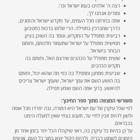
רצה ה' אלהינו בעמו ישראל וכו';
ומודים אנחנו לך;
אתה בחרתנו מכל העמים, עד מקדש ישראל והזמנים,
כדרך שמברכין בתפילה. הרי שלוש ברכות כמטבען.
רביעית: מתפלל על המקדש, וגומר בה השוכן בציון.
חמישית: מתפלל על ישראל שתעמוד מלכותם, וחותם
הבוחר בישראל.
ששית: מתפלל על הכהנים שירצם האל, וחותם בה
מקדש הכהנים.
שביעית: מתחנן ומתפלל בה כפי מה שהוא יכול, וחותם
בה הושע השם את עמך ישראל, שעמך ישראל צריכים
להיוושע. ברוך אתה השם שומע תפילה.
משורשי המצווה: מתוך ספר החינוך:
לפי שכל עיקרן של עם ישראל היא התורה, ובה יפרדו מכל אומה
ולשון להיות זוכין לחיי עד, תענוג נצחי שאין למעלה הימנו
בנבראים.
על כן בהיות כל עיקרן בה, ראוי שיקהלו הכל יחד בזמן אחד מן
הזמנים לשמוע דבריה, ולהיות הקול יוצא בתוך כל העם, אנשים