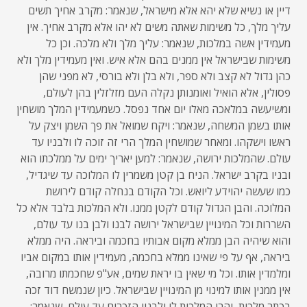
דיין או נשיא שלא יהא אלא מישראל, שנאמר: מקרב אחיך תשים
עליך מלך, כל משימות שאתה משים לא יהו אלא מקרב אחיך. אין
מעמידין אשה במלכות, שנאמר: עליך מלך ולא מלכה. וכן כל
משימות שבישראל אין ממנים בהם אלא איש. ואין מעמידין מלך ולא
כהן גדול לא קצב ולא ספר, ולא בלן ולא בורסי, לא מפני שהן
פסולין, אלא הואיל ואומנותן נקלה העם מזלזלין בהן לעולם,
ומשיעשה במלאכה מאלו יום אחד נפסל. כשמעמידין המלך מושחין
אותו בשמן המשחה, שנאמר: ויקח שמואל את פך השמן ויצק על
ראשו וישקהו. ומאחר שמושחין המלך הרי זה זוכה לו ולבניו עד
עולם. שהמלכות ירושה, שנאמר: למען יאריך ימים על ממלכתו הוא
ובניו בקרב ישראל. הניח בן קטן משמרין לו המלוכה עד שיגדיל,
כמו שעשה יהוידע ליואש. וכל הקודם בנחלה קודם לירושת
המלוכה. והבן הגדול קודם לקטן ממנו. ולא המלכות בלבד אלא כל
השררות וכל המינויין שבישראל ירושה לבנו ולבן בנו עד עולם,
והוא שיהיה הבן ממלא מקום אבותיו בחכמה וביראה. היה ממלא
ביראה, אף על פי שאינו ממלא בחכמה, מעמידין אותו במקום אביו
ומלמדין אותו. וכל מי שאין בו יראת שמים, אע"פ שחכמתו מרובה,
אין ממנין אותו למינוי מן המינויין שבישראל. כיון שנמשח דוד זכה
בכתר מלכות, והרי המלכות לו ולבניו הזכרים עד עולם, שנאמר: