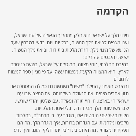
הקדמה
מינוי מלך על ישראל הוא חלק מתהליך הגאולה של עם ישראל,
ואנו מצפים לביאת מלך המשיח, בכל יום ויום. כדאי להבחין שעל
הנושא של מינוי מלך, חזרת מלכות בית דוד, וביאת מלך המשיח,
יש שני היבטים עיקריים:
בהיבט ההלכתי, זוהי מצווה, המוטלת על ישראל, בשעת כניסתם
לארץ, והיא המצווה הקע"ג ממצוות עשה, על פי מניין ספר המצוות
לרמב"ם.
ובהיבט האמוני, המילה "משיח" משמשת גם כמילה המסמלת את
חזון אחרית הימים, את הגאולה בשלמותה, את המצב שבו עם
ישראל חי בארצו, חי חיי תורה וגאולה, עם שלטון יהודי שורשי,
שבראשו עומד מלך מבית דוד, ובלי אימת המלכויות.
השילוב של שני היבטים אלו, מוגדר על ידי הרמב"ם, בהלכות
מלכים ומלחמות, עם הגדרות ברורות, איך מוגדר מלך, מה הם
תפקידיו ומצוותיו, מה היחס בינו לבין יתר חלקי העם, ואיך נדע