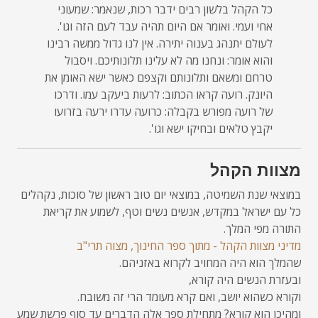
כל הקהל בלשון רבים ידבר רכות, שנאמר: שמעוני
אחי ועמי. ואומר אם היום תהיה עבד לעם הזה וגו'.
לעולם יתנהג בענוה יתירה. אין לנו גדול ממשה רבינו
והוא אומר: ונחנו מה לא עלינו תלונותיכם. ויסבול
טרחם ומשאם ותלונותם וקצפם כאשר ישא האומן את
היונק. רועה קראו הכתוב: לרעות ביעקב עמו. ודרכו
של רועה מפורש בקבלה: כרועה עדרו ירעה בזרועו
יקבץ טלאים ובחיקו ישא וגו'.
מצוות הקהל
במוצאי שנת השמיטה, במוצאי יום טוב ראשון של סוכות, נקהלים
כל עם ישראל במקדש, אנשים נשים וטף, לשמוע את קריאת
התורה מפי המלך.
מדיני מצוות הקהל - מתוך ספר החינוך, מצוה תרי"ב
שהמלך הוא היה המחויב לקרוא באזניהם.
ובעזרת הנשים היה קורא,
וקורא כשהוא יושב, ואם קרא מעומד הרי זה משובח.
ומהיכן הוא קורא? מתחילת ספר אלה הדברים עד סוף פרשת שמע