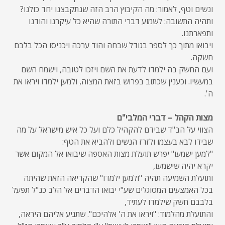
ונשים וטף, לאמור: מה הקיבוץ הרב הזה שנתקבצנו יחד כולנו?
ותהיה התשובה: לשמוע דברי התורה שהיא כל עיקרנו והודנו
ותפארתנו.
ויבואו מתוך כך לספר בגודל שבחה והוד ערכה ויכניסו הכל בלבם
חשקה.
ועם החשק בה ילמדו לדעת את השם ויזכו לטובה, וישמח השם
במעשיו. וכענין שכתוב בפרוש בזאת המצוה, ולמען ילמדו ויראו את
ה'.
מצות הקהל – דברי המלבי"ם
הצווי על הב"ד שבידם להקהיל כלם ועל כל איש מישראל על מה
שבידו לבא בעצמו ולזרז הנשים ולהביא את הטף:
"למען ישמעו" יפרש תועלת מצות האספה שיבואו אל המקום אשר
יקרא יהיה שישמעו,
ותועלת השמיעה תהיה "ולמען ילמדו" שהקריאה הזאת שהיתה
בכל האמצעים המסוגלים שע"י יבואו הדברים אל הלב כנ"ל תפעל
בלבבם חשק שילמדו לעתיד,
והתועלת מהלמוד: "ויראו את ה' אלהיכם". שתגיע אליהם היראה,