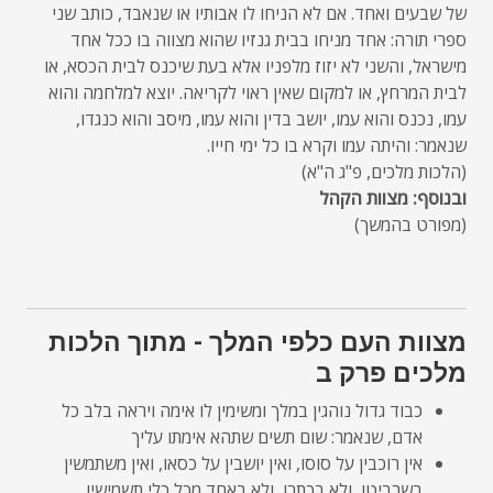
של שבעים ואחד. אם לא הניחו לו אבותיו או שנאבד, כותב שני
ספרי תורה: אחד מניחו בבית גנזיו שהוא מצווה בו ככל אחד
מישראל, והשני לא יזוז מלפניו אלא בעת שיכנס לבית הכסא, או
לבית המרחץ, או למקום שאין ראוי לקריאה. יוצא למלחמה והוא
עמו, נכנס והוא עמו, יושב בדין והוא עמו, מיסב והוא כנגדו,
שנאמר: והיתה עמו וקרא בו כל ימי חייו.
(הלכות מלכים, פ"ג ה"א)
ובנוסף: מצוות הקהל
(מפורט בהמשך)
מצוות העם כלפי המלך - מתוך הלכות
מלכים פרק ב
כבוד גדול נוהגין במלך ומשימין לו אימה ויראה בלב כל
אדם, שנאמר: שום תשים שתהא אימתו עליך
אין רוכבין על סוסו, ואין יושבין על כסאו, ואין משתמשין
בשרביטו, ולא בכתרו, ולא באחד מכל כלי תשמישיו.