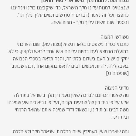
מצוה תצז. למנות מלך מישראל - ספר החינוך
שנצטוינו למנות עלינו מלך מישראל, כדי שיקבצנו כולנו וינהיגנו
כחפצו, ועל זה נאמר (דברים יז טו) שום תשים עליך מלך וגו'.
ובספרי שום תשים עליך מלך - מצות עשה.
משורשי המצוה
כתבתי בסדר משפטים בלאו דנשיא (מצוה עא), ושם הארכתי
בתועלת הנמצא לעם בהיות עליהם איש אחד לראש ולקצין, כי לא
יתקיים ישוב העם בשלום בלתי זה, והנה תראה בספרי הנבואה
בא בקללה, להיות אנשים רבים לראש במקום אחד, וכמו שכתוב.
[שופטים ט]
מדיני המצוה
מה שאמרו זכרונם לברכה שאין מעמידין מלך בישראל בתחילה
אלא על פי בית דין של שבעים זקנים, ועל פי נביא כיהושע שמינהו
משה רבינו ובית דינו, וכשאול ודוד שמינה אותם שמואל הרמתי
ובית דינו.
ומה שאמרו שאין מעמידין אשה במלכות, שנאמר מלך ולא מלכה.