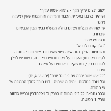
"שום תשים עליך מלך - שתהא אימתו עליך"
ושיהיה בלבנו בתכלית הכבוד והגדולה והרוממות שאין למעלה
ממנה,
עד שתהיה מעלתו אצלנו גדולה ממעלת נביא מבין הנביאים
שבדורו.
ובפירוש אמרו:
"מלך קודם לנביא".
וכשמצווה המלך הזה איזה ציווי שאינו נגד ציווי תורני - חובה
לקיים פקודתו; והעובר על פקודתו ואינו מקיימה, רשות יש למלך
להורגו בסיף, כמו שקיבלו אבותינו על עצמם
ואמרו:
"כל איש אשר ימרה את פיך וגו' יומת" (יהושע א, יח).
וכל מורד במלכות - יהיה מי שיהיה - דמו מותר למלך הממונה על
פי התורה.
וכבר נתבארו כל דיני מצווה זו בפרק ב' מסנהדרין ובריש כרתות
ופרק ז' מסוטה.