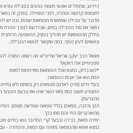
) וידוע, שחסידים ואנשי מעשה נוהגים בטבילת עזרא וטו
לתוספת קדושה וטהרה, לפני התפילה. בפרק זה נתאר 
מדובר על טבילה שמתארת מטומאות שונות, ובה יש להי
נתאר את סוד הטבילה במים, שנדרשת לצורך טהרה מכ
בחלק מהטומאות יש תהליך נוסף), ההשפעה הרוחנית 
ונושאים לעיון נוסף, במה שקשור לנושא הטבילה.
ושואל הרב יעקב אריאל שליט"א: מה ראתה התורה לה
ספציפיים אלו דווקא?
*כשנבדוק, נמצא שכל הטומאות מתייחסות למוות:
המת הוא אבי אבות הטומאה.
בעלי חיים (פרט לאדם) מטמאים רק במותם ולא בחייהם
המצורע חשוב כמת (תאי העור שינו את צבעם הטבעי 
מהצרעת).
הזב והזבה, טמאים בגלל טומאה שפרשה מגופם. הפרש
מהאורגניזם החי והם מתו בכך.
יתירה מזאת, בנידה ובבעל קרי המדובר הוא בחיים פוט
נמצא אפוא שהטומאה מזוהה עם המוות, והטהרה - עם 