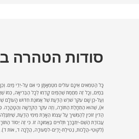
סודות הטהרה ב
כָּל הַטְּמֵאִים אֵינָם עוֹלִים מִטֻּמְאָתָן כִּי אִם עַל-יְדֵי מַיִם. וְכֵן אִ
בְּמַיִם, וְכָל זֶה מֵחֲמַת שֶׁהַמַּיִם קָדְמוּ לְכָל הַבְּרִיאָה, כְּמוֹ שֶׁ
וְעַל-כֵּן שָׁם עִקַּר שֹׁרֶשׁ הַדַּעַת שֶׁל אֱמוּנַת חִדּוּשׁ הָעוֹלָם שׁ
א), שֶׁהוּא הַתְחָלַת הַתּוֹרָה, וְזֶה עִקַּר הַקְּדֻשָּׁה וְהַטָּהֳרָה. כִּי
הַדִּין זוֹכִין לְהַמְשִׁיךְ עַל עַצְמוֹ הֶאָרַת מֵימֵי הַדַּעַת, שֶׁיִּתְגַּלּ
עֲבוֹדַת הַשֵּׁם-יִתְבָּרַךְ תְּלוּיִים בֶּאֱמוּנָה זוֹ. כִּי זֶה יְסוֹד הַתּוֹ
(לִקּוּטֵי-הֲלָכוֹת, נְטִילַת-יָדַיִם-לִסְעוּדָה, הֲלָכָה ד, אוֹת ד).