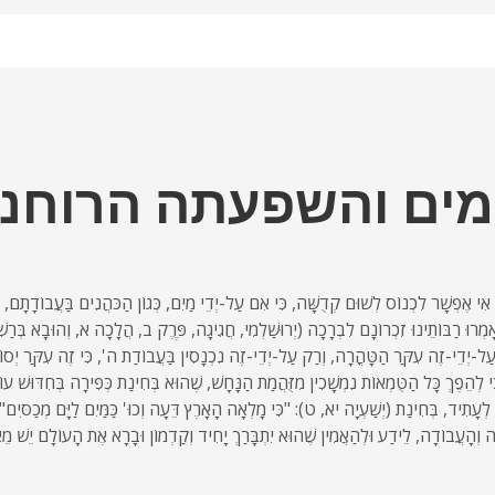
מים והשפעתה הרוחני
י אֶפְשָׁר לִכְנוֹס לְשׁוּם קְדֻשָּׁה, כִּי אִם עַל-יְדֵי מַיִם, כְּגוֹן הַכֹּהֲנִים בַּעֲבוֹדָתָם, וְכֵ
אָמְרוּ רַבּוֹתֵינוּ זִכְרוֹנָם לִבְרָכָה (יְרוּשַׁלְמִי, חֲגִיגָה, פֶּרֶק ב, הֲלָכָה א, וְהוּבָא בְּר
ֶעַל-יְדֵי-זֶה עִקַּר הַטָּהֳרָה, וְרַק עַל-יְדֵי-זֶה נִכְנָסִין בַּעֲבוֹדַת ה', כִּי זֶה עִקַּר יְ
 לְהֵפֶךְ כָּל הַטֻּמְאוֹת נִמְשָׁכִין מִזֻּהֲמַת הַנָּחָשׁ, שֶׁהוּא בְּחִינַת כְּפִירָה בְּחִדּוּשׁ ע
ֶה לְעָתִיד, בְּחִינַת (יְשַׁעְיָה יא, ט): "כִּי מָלְאָה הָאָרֶץ דֵּעָה וְכוּ' כַּמַּיִם לַיָּם מְכַסִּים"
רָה וְהָעֲבוֹדָה, לֵידַע וּלְהַאֲמִין שֶׁהוּא יִתְבָּרַךְ יָחִיד וְקַדְמוֹן וּבָרָא אֶת הָעוֹלָם יֵשׁ מֵא