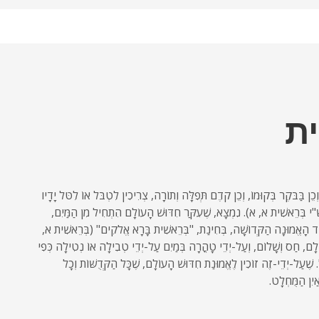
ת
ן בַּבֹּקֶר בְּקוּמוֹ, וְכֵן קֹדֶם תְּפִלָּה וְתוֹרָה, צְרִיכִין לִטְבֹּל אוֹ לִטֹּל יָדָיו
ַשִׁ"י בְּרֵאשִׁית א, א). נִמְצָא, שֶׁעִקַּר חִדּוּשׁ הָעוֹלָם הִתְחִיל מִן הַמַּיִם,
סוֹד הָאֱמוּנָה הַקְּדוֹשָׁה, בְּחִינַת, "בְּרֵאשִׁית בָּרָא אֱלֹקִים" (בְּרֵאשִׁית א,
וֹלָם, חַס וְשָׁלוֹם, וְעַל-יְדֵי טָהֳרָה בְּמַיִם עַל-יְדֵי טְבִילָה אוֹ נְטִילָה כְּפִי
. שֶׁעַל-יְדֵי-זֶה זוֹכִין לֶאֱמוּנַת חִדּוּשׁ הָעוֹלָם, שֶׁכָּל הַקְּדֻשּׁוֹת וְכָל
ַיִן הַמֻּחְלָט.