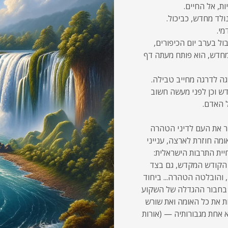
, אל החיים.
ולד מחדש, כביכול.
מי.
ול בערב יום הכיפורים,
 מחדש, הוא פותח מעתה דף
גה לדרגה מחייב טבילה.
ש וכן לפני מעשה חשוב
 האדם.
ר את העם לדיני הטהרה
מה חוזרת לארצה, ענייני
יית התרבות הישראלית:
 הקודש המקדש, גם בצד
 והובלטה הטהרה... ביחוד
 בחבור ההגדלה של השקוע
ות את כל האומה ואת שורש
אחת מגבורותיה — (אורות