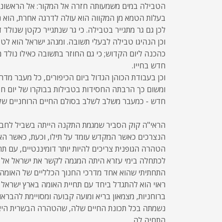
הטבילה במים משמעותה חזרה אל המקור: אל הראשוניות
בעלוֹת הטמא מן המקווה הוא עולה לדרגה אחרת, הוא נ
לכן גם גר מתגייר בטבילה. כי גר שנתגייר כקטן שנולד ד
וכן הנהיגו טבילה לבעלי תשובה. ומנהג ישראל הוא לטב
כהכנה ליום הקדוש; כי גם החוזר בתשובה כאילו נולד
חדש בחייו.
וכן בעבודת הכוהן הגדול ביום הכיפורים, כל מעבר מדר
ומשום כך הרבתה החסידות בטבילות בבוקרו של יום חד
חדש - כמעבר משלב לשלב בסולם החיים הרוחניים של
הראי"ה קוק הסביר שמגמת התקנה הייתה בשביל לחב
הנצרכים כאשר המקדש עומד על תילו, וכעת, כאשר האו
הטהרה הגופנית צריכים להיות יותר דומיננטיים, עם תח
לכתחלה בימי עזרא היתה המגמה לקשר את ישראל אל
התחתיתי שהוא אחד מדרכי החנוך הכלליים של האומה,
ראוי הוא להתגדל ביחד עם תחיית האומה בארץ ישראל
ברוחניות, מצמאון בריא ומועה קבועה ומסויימת להברא
נשמתה בכל תכונת החיים שלה, שהטהרה הבשרית היא 
התחיה לה