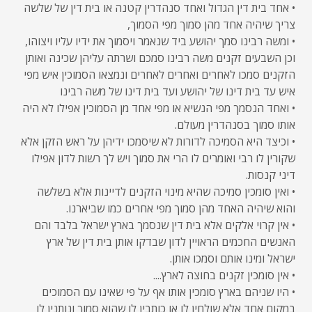
• אחד בית דין הגדול ואחד סנהדרין קטנה או בית דין של שלשה
צריך שיהיה אחד מהן סמוך מפי הסמוך,
• ומשה רבינו סמך יהושע ביד שנאמר ויסמוך את ידיו עליו ויצוהו,
וכן השבעים זקנים משה רבינו סמכם ושרתה עליהן שכינה ואותן
הזקנים סמכו לאחרים ואחרים לאחרים ונמצאו הסמוכין איש מפי
איש עד בית דינו של יהושע ועד בית דינו של משה רבינו
• ואחד הנסמך מפי הנשיא או מפי אחד מן הסמוכין אפילו לא היה
אותו סמוך בסנהדרין מעולם.
• וכיצד היא הסמיכה לדורות לא שיסמכו ידיהן על ראש הזקן אלא
שקורין לו רבי ואומרים לו הרי את סמוך ויש לך רשות לדון אפילו
דיני קנסות.
• ואין סומכין סמיכה שהיא מינוי הזקנים לדיינות אלא בשלשה
והוא שיהיה האחד מהן סמוך מפי אחרים כמו שביארנו.
• אין קרוי אלקים אלא בית דין שנסמך בארץ ישראל בלבד והם
האנשים החכמים הראויין לדון שבדקו אותן בית דין של ארץ
ישראל ומינו אותם וסמכו אותן.
• אין סומכין זקנים בחוצה לארץ....
• היו שניהם בארץ סומכין אותו אף על פי שאינו עם הסמוכים
במקום אחד אלא שולחין לו או כותבין לו שהוא סמוך ונותנין לו