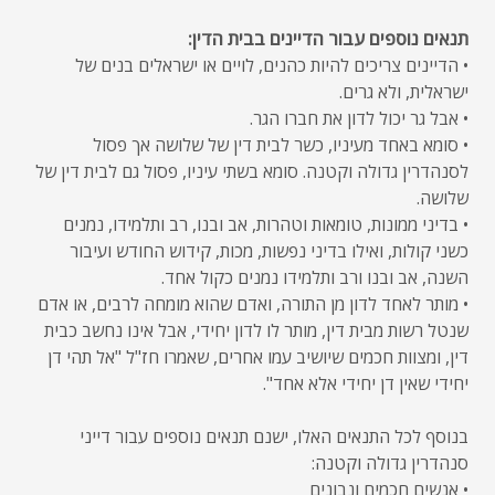
תנאים נוספים עבור הדיינים בבית הדין:
• הדיינים צריכים להיות כהנים, לויים או ישראלים בנים של
ישראלית, ולא גרים.
• אבל גר יכול לדון את חברו הגר.
• סומא באחד מעיניו, כשר לבית דין של שלושה אך פסול
לסנהדרין גדולה וקטנה. סומא בשתי עיניו, פסול גם לבית דין של
שלושה.
• בדיני ממונות, טומאות וטהרות, אב ובנו, רב ותלמידו, נמנים
כשני קולות, ואילו בדיני נפשות, מכות, קידוש החודש ועיבור
השנה, אב ובנו ורב ותלמידו נמנים כקול אחד.
• מותר לאחד לדון מן התורה, ואדם שהוא מומחה לרבים, או אדם
שנטל רשות מבית דין, מותר לו לדון יחידי, אבל אינו נחשב כבית
דין, ומצוות חכמים שיושיב עמו אחרים, שאמרו חז"ל "אל תהי דן
יחידי שאין דן יחידי אלא אחד".
בנוסף לכל התנאים האלו, ישנם תנאים נוספים עבור דייני
סנהדרין גדולה וקטנה:
• אנשים חכמים ונבונים