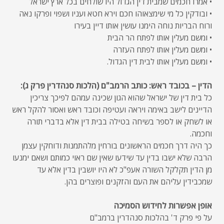
• אמרו חכמים שמבית דין הגדול היו שולחים בכל ארץ ישראל
• ובודקין כל מי שימצאוהו חכם וירא חטא ועניו ושפוי ופרקו נאה
ורוח הבריות נוחה הימנו עושין אותו דיין בעירו
• ומשם מעלין אותו לפתח הר הבית
• ומשם מעלין אותו לפתח העזרה
• ומשם מעלין אותו לבית דין הגדול.
הדין – בכובד ראש: כותב הרמב"ם (הלכות סנהדרין פרק ג):
כל בית דין של ישראל שהוא הגון שכינה עמהם לפיכך צריכין
הדיינים לישב באימה ויראה ועטיפה וכובד ראש ואסור להקל ראש
או לשחק או לספר בשיחה בטילה בבית דין אלא בדברי תורה
וחכמה.
כך היה דרך חכמים הראשונים בורחין מלהתמנות ודוחקין עצמן
הרבה שלא ישבו בדין עד שידעו שאין שם ראוי כמותם ושאם ימנעו
מן הדין תקלקל השורה אעפ"כ לא היו יושבין בדין אלא עד
שמכבידין עליהם את העם והזקנים ופוצרים בהן.
אופן אפשרות לחידוש הסמיכה
על פי פרק ד' בהלכות סנהדרין ברמב"ם