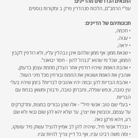
התנאים הנדרשים מהדיינים:
עפ"י הרמב"ם, הלכות סנהדרין פרק ב ומקורות נוספים
תכונותיהם של הדיינים:
• חכמה,
• ענוה,
• יראה,
• שנאת ממון: אף ממון שלהם אינן נבהלין עליו, ולא רודפין לקבץ
הממון, שכל מי שהוא "נבהל להון - חסר יבואנו".
• אהבת האמת: שיהיו רודפין אחר הצדק מחמת עצמן בדעתן,
אוהבין את האמת ושונאין את החמס ובורחין מכל מיני העוול.
• אהבת הבריות להן: ובמה יהיו אהובים לבריות? בזמן שיהיו בעלי
עין טובה, ונפש שפלה, וחברתן טובה, ודבורן ומשאן בנחת עם
הבריות.
• בעלי שם טוב: אנשי חיל" - אלו שהן גבורים במצות, ומדקדקים
על עצמם, וכובשין את יצרן, עד שלא יהא להן שום גנאי ולא שם
רע, ויהא פרקן נאה.
• ובכלל אנשי חיל, שיהיה להן לב אמיץ להציל עשוק מיד עושקו,
• ומה משה רבינו עניו, אף כל דיין צריך להיות עניו.