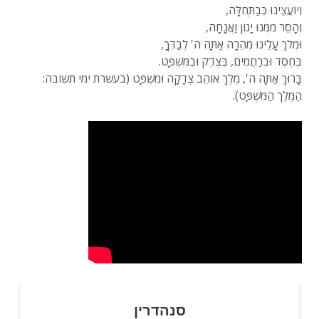
וְיוֹעֲצֵינוּ כְּבַתְּחִלָּה,
וְהָסֵר מִמֶּנוּ יָגוֹן וַאֲנָחָה,
וּמְלֹךְ עָלֵינוּ מְהֵרָה אַתָּה ה' לְבַדְּךָ,
בְּחֶסֶד וּבְרַחֲמִים, בְּצֶדֶק וּבְמִּשְׁפָּט.
בָּרוּךְ אַתָּה ה', מֶלֶךְ אוֹהֵב צְדָקָה וּמִשְׁפָּט (בעשרת ימי תשובה:
הַמֶּלֶך הַמִּשְׁפָּט).
סנהדרין