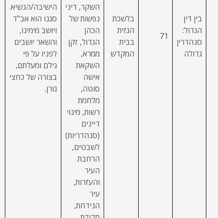
השקר, דיני
הישיבה/הנשיא.
בין דין
בלשכת
נפשות של
סגנו הוא אב"ד
הגדול:
הגזית
הכהן
ויושב מימינו,
71
סנהדרין
בבית
הגדול, זקן
והשאר יושבים
גדולה
המקדש
ממרא,
לפניו על פי
השקאת
גילם ומעלתם,
אישה
בצורה של כחצי
סוטה,
גורן.
מלחמת
רשות, מינוי
דיינים
(סנהדריות)
לשבטים,
הרחבת
העיר
והעזרות,
עיר
הנידחת,
מדידת