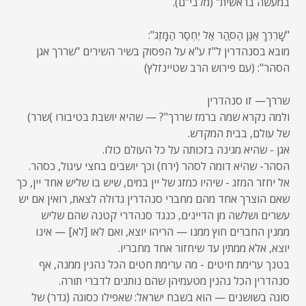
במעשה בראשית" (מלבי"ם).
"שָׁרְרֵךְ אַגַּן הַסַּהַר אַל יֶחְסַר הַמָּזֶג":
מובא בסנהדרין ל"ז ע"א על הפסוק בשיר השירים "שררך אגן
הסהר": (עם פירוש הרב שטיינזלץ)
שררך— זו סנהדרין
ולמה נקרא שמה ברמז שררך"? — שהיא יושבת בטיבורו )שרר)
של עולם, בבית המקדש.
אגן - שהיא מגינה בזכותה על כל העולם כולו.
הסהר- שהיא דומה לסהר (ירח) וכך יושבים בחצי עיגול, כסהר.
אל יחזר המזג - שיהיו כמזג של יין במים, שיש בו שליש אחד יין, כך
שאם הוצרך אחד מהם מחברי סנהדרין גדולה לצאת, רואין אם יש
עשרים ושלשה מן הדיינים, כנגד סנהדרי קטנה שהם שליש
ממנין החברים חוץ ממנו — הריהו יוצא, ואם לאו [לא] — אינו
יוצא, אלא ממתין עד שיחזור אחד מחבריו.
בטנך ערימת חיטים - מה ערימת חטים הכל נהנין ממנה, אף
סנהדרין הכל נהנין מטעמיהן שהם נותנים לדברי תורה.
סוגה בשושנים — הוא בשבח ישראל: שאפילו כסוגה (גדר) של