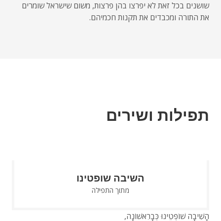
שושנים בכל זאת לא יפרצו בהן פרצות, משום שישראל שומרים
את התורה ומכבדים את תקנות חכמיהם.
תפילות ושירים
השיבה שופטינו
מתוך התפילה
הָשִׁיבָה שׁוֹפְטֵינוּ כְּבָרִאשׁוֹנָה,