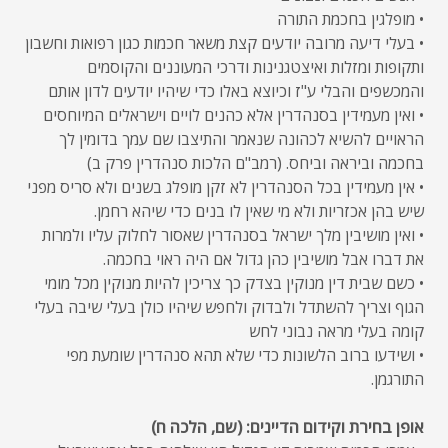
• מופלגין בחכמת התורה
• בעלי דיעה מרובה יודעים קצת משאר חכמות כגון רפואות וחשבון
ותקופות ומזלות ואיצטגנינות ודרכי המעוננים והקוסמים
והמכשפים והבלי ע"ז וכיוצא באלו כדי שיהיו יודעים לדון אותם
• ואין מעמידין בסנהדרין אלא כהנים לויים וישראלים המיוחסים
הראויים להשיא לכהונה שנאמר והתיצבו שם עמך בדומין לך
בחכמה וביראה וביחס. (רמב"ם הלכות סנהדרין פרק ב)
• אין מעמידין בכל הסנהדרין לא זקן מופלג בשנים ולא סריס מפני
שיש בהן אכזריות ולא מי שאין לו בנים כדי שיהא רחמן.
• ואין מושיבין מלך ישראל בסנהדרין שאסור לחלוק עליו ולמרות
את דברו אבל מושיבין כהן גדול אם היה ראוי בחכמה.
• כשם שבית דין מנוקין בצדק כך צריכין להיות מנוקין מכל מומי
הגוף וצריך להשתדל ולבדוק ולחפש שיהיו כולן בעלי שיבה בעלי
קומה בעלי מראה נבוני לחש
• ושידעו ברוב הלשונות כדי שלא תהא סנהדרין שומעת מפי
התורגמן.
אופן בחירת וקידום הדיינים: (שם, הלכה ח)