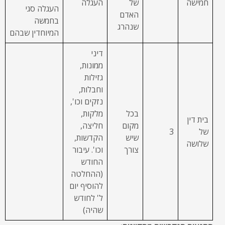
חמישה
של
העגלה
העגלה סגי
האדם
בחמשה
שנהרג
המיוחדין שבהם
דיני
ממונות,
גזילות
וחבלות,
נזקים וכו',
בכל
מלקות,
בית דין
מקום
חליצה,
של
3
שיש
הקדשות,
שלושה
צורך
וכו'. עיבור
החודש
(ההחלטה
להוסיף יום
ל' לחודש
שהיה)