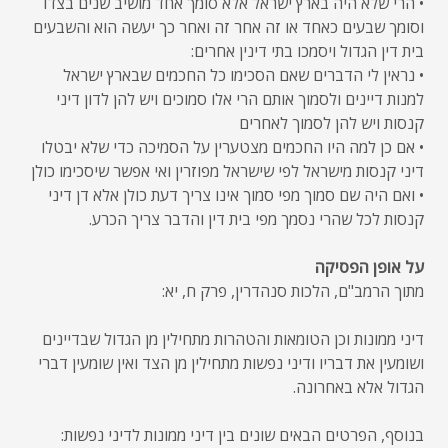
• הרי שלא היה בארץ ישראל אלא סומך אחד מושיב שנים בצדו
וסומך שבעים כאחד או זה אחר זה ואחר כך יעשה הוא והשבעים
בית דין הגדול ויסמכו בתי דינין אחרים:
• נראין לי הדברים שאם הסכימו כל החכמים שבארץ ישראל
למנות דיינים ולסמוך אותם הרי אלו סמוכים ויש להן לדון דיני
קנסות ויש להן לסמוך לאחרים
• אם כן למה היו החכמים מצטערין על הסמיכה כדי שלא יבטלו
דיני קנסות מישראל לפי שישראל מפוזרין ואי אפשר שיסכימו כולן
• ואם היה שם סמוך מפי סמוך אינו צריך דעת כולן אלא דן דיני
קנסות לכל שהרי נסמך מפי בית דין והדבר צריך הכרע.
על אופן הפסיקה
מתוך הרמב"ם, הלכות סנהדרין, פרק ח, יא:
דיני ממונות וכן הטומאות והטהרות מתחילין מן הגדול שבדיינים
ושומעין את דבריו ודיני נפשות מתחילין מן הצד ואין שומעין דברי
הגדול אלא באחרונה.
בנוסף, הפרטים הבאים שונים בין דיני ממונות לדיני נפשות: