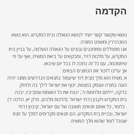
הקדמה
נושא שקשור קשר ישיר לנושא הגאולה ובית המקדש, הוא נושא
הסנהדרין ומשפט התורה.
אנו מתפללים ומתחננים ובוכים על הגאולה השלמה, על בניין בית
המקדש, על מלכות דויד, ומבקשים על ביאת המשיח, ואף על פי
שיתמהמה, עם כל זה נחכה לו בכל יום שיבוא.
אך עלינו לזכור את הנתונים הבאים:
א. משיח הוא מלך מבית דוד שיעמוד בתנאים הנדרשים ממנו: יהיה
הוגה בתורה ועוסק במצוות, יכוף את ישראל לילך בה ולחזק
בדקה, יילחם מלחמות ה', ינצח את כל האומות שסביביו, יבנה
בית המקדש ויקבץ נדחי ישראל. (הלכות מלכים, פרק יא, הלכה ד)
. כלומר, כל אותם תנאים: תשובה של עם ישראל, קיבוץ נדחי
ישראל, ובניית בית המקדש, הם תנאים מקדימים למלך על מנת
שנוכל לומר שהוא מלך המשיח.