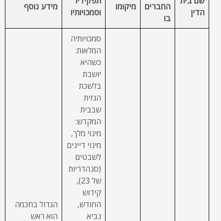
שם בית
תפקידיו
החברים
מיקומו
מידע נוסף
הדין
וסמכויותיו
בו
סמכויותיה
המלאות:
כשהיא
יושבת
בלשכת
הגזית
שבבית
המקדש:
מינוי מלך,
מינוי דיינים
לשבטים
(סנהדריות
של 23),
קידוש
החודש,
הגדול בחכמה
נביא
הוא ראש