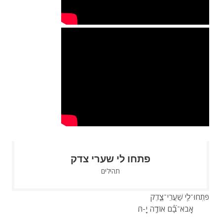
פתחו לי שערי צדק
תהילים
פִּתְחוּ־לִ֥י שַׁעֲרֵי־צֶ֑דֶק
אָבֹא־בָ֗֝ם אוֹדֶ֥ה יָֽ-הּ׃