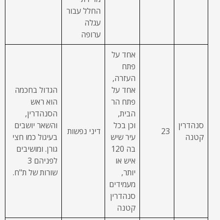
החלל עבור
עגלה
ערופה
אחד על
פתח
העזרה,
אחד על
הגדול בחכמה
פתח הר
הוא ראש
הבית,
הסנהדרין,
סנהדרין
וכן בכל
והשאר יושבים
23
דיני נפשות
קטנה
עיר שיש
בעיגול כמו חצי
בה 120
גורן. ומושיבים
איש או
לפניהם 3
יותר,
שורות של ת"ח.
מעמידים
סנהדרין
קטנה