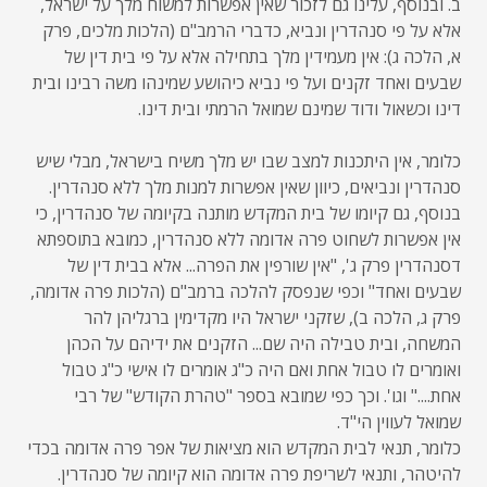
ב. ובנוסף, עלינו גם לזכור שאין אפשרות למשוח מלך על ישראל,
אלא על פי סנהדרין ונביא, כדברי הרמב"ם (הלכות מלכים, פרק
א, הלכה ג): אין מעמידין מלך בתחילה אלא על פי בית דין של
שבעים ואחד זקנים ועל פי נביא כיהושע שמינהו משה רבינו ובית
דינו וכשאול ודוד שמינם שמואל הרמתי ובית דינו.
כלומר, אין היתכנות למצב שבו יש מלך משיח בישראל, מבלי שיש
סנהדרין ונביאים, כיוון שאין אפשרות למנות מלך ללא סנהדרין.
בנוסף, גם קיומו של בית המקדש מותנה בקיומה של סנהדרין, כי
אין אפשרות לשחוט פרה אדומה ללא סנהדרין, כמובא בתוספתא
דסנהדרין פרק ג', "אין שורפין את הפרה... אלא בבית דין של
שבעים ואחד" וכפי שנפסק להלכה ברמב"ם (הלכות פרה אדומה,
פרק ג, הלכה ב), שזקני ישראל היו מקדימין ברגליהן להר
המשחה, ובית טבילה היה שם... הזקנים את ידיהם על הכהן
ואומרים לו טבול אחת ואם היה כ"ג אומרים לו אישי כ"ג טבול
אחת...." וגו'. וכך כפי שמובא בספר "טהרת הקודש" של רבי
שמואל לעווין הי"ד.
כלומר, תנאי לבית המקדש הוא מציאות של אפר פרה אדומה בכדי
להיטהר, ותנאי לשריפת פרה אדומה הוא קיומה של סנהדרין.