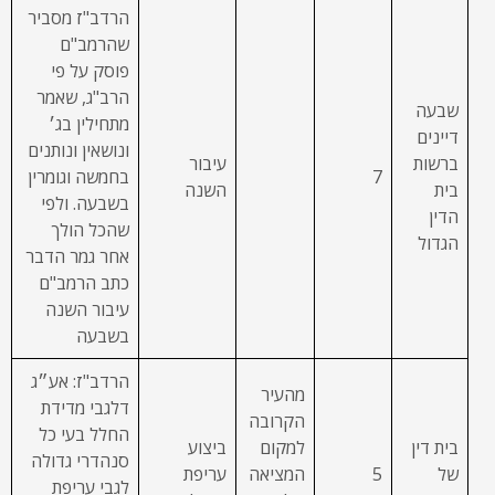
הרדב"ז מסביר
שהרמב"ם
פוסק על פי
הרב"ג, שאמר
שבעה
מתחילין בג׳
דיינים
ונושאין ונותנים
ברשות
עיבור
7
בחמשה וגומרין
בית
השנה
בשבעה. ולפי
הדין
שהכל הולך
הגדול
אחר גמר הדבר
כתב הרמב"ם
עיבור השנה
בשבעה
הרדב"ז: אע״ג
מהעיר
דלגבי מדידת
הקרובה
החלל בעי כל
בית דין
למקום
ביצוע
סנהדרי גדולה
של
5
המציאה
עריפת
לגבי עריפת