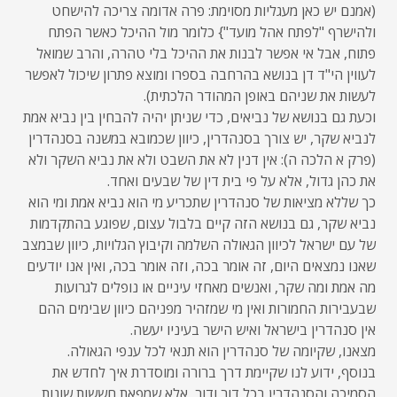
(אמנם יש כאן מעגליות מסוימת: פרה אדומה צריכה להישחט
ולהישרף "לפתח אהל מועד"} כלומר מול ההיכל כאשר הפתח
פתוח, אבל אי אפשר לבנות את ההיכל בלי טהרה, והרב שמואל
לעווין הי"ד דן בנושא בהרחבה בספרו ומוצא פתרון שיכול לאפשר
לעשות את שניהם באופן המהודר הלכתית).
וכעת גם בנושא של נביאים, כדי שניתן יהיה להבחין בין נביא אמת
לנביא שקר, יש צורך בסנהדרין, כיוון שכמובא במשנה בסנהדרין
(פרק א הלכה ה): אין דנין לא את השבט ולא את נביא השקר ולא
את כהן גדול, אלא על פי בית דין של שבעים ואחד.
כך שללא מציאות של סנהדרין שתכריע מי הוא נביא אמת ומי הוא
נביא שקר, גם בנושא הזה קיים בלבול עצום, שפוגע בהתקדמות
של עם ישראל לכיוון הגאולה השלמה וקיבוץ הגלויות, כיוון שבמצב
שאנו נמצאים היום, זה אומר בכה, וזה אומר בכה, ואין אנו יודעים
מה אמת ומה שקר, ואנשים מאחזי עיניים או נופלים לגרועות
שבעבירות החמורות ואין מי שמזהיר מפניהם כיוון שבימים ההם
אין סנהדרין בישראל ואיש הישר בעיניו יעשה.
מצאנו, שקיומה של סנהדרין הוא תנאי לכל ענפי הגאולה.
בנוסף, ידוע לנו שקיימת דרך ברורה ומוסדרת איך לחדש את
הסמיכה והסנהדרין בכל דור ודור, אלא שמפאת חששות שונות